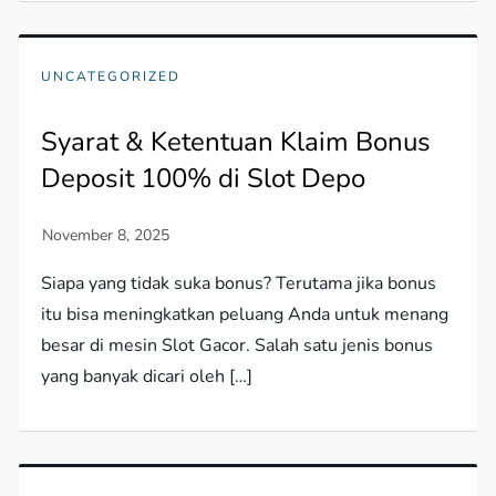
UNCATEGORIZED
Syarat & Ketentuan Klaim Bonus
Deposit 100% di Slot Depo
Siapa yang tidak suka bonus? Terutama jika bonus
itu bisa meningkatkan peluang Anda untuk menang
besar di mesin Slot Gacor. Salah satu jenis bonus
yang banyak dicari oleh […]