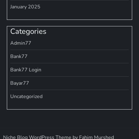
January 2025
Categories
Admin77
Bank77
Bank77 Login
Bayar77
Uncategorized
Niche Blog WordPress Theme by
Fahim Murshed