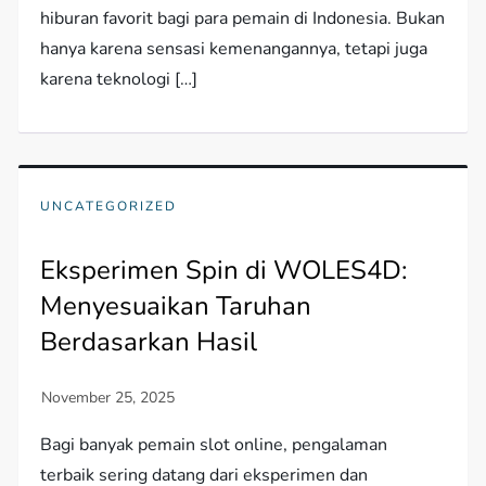
hiburan favorit bagi para pemain di Indonesia. Bukan
hanya karena sensasi kemenangannya, tetapi juga
karena teknologi […]
UNCATEGORIZED
Eksperimen Spin di WOLES4D:
Menyesuaikan Taruhan
Berdasarkan Hasil
Bagi banyak pemain slot online, pengalaman
terbaik sering datang dari eksperimen dan