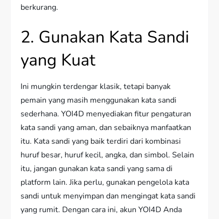
berkurang.
2. Gunakan Kata Sandi
yang Kuat
Ini mungkin terdengar klasik, tetapi banyak
pemain yang masih menggunakan kata sandi
sederhana. YOI4D menyediakan fitur pengaturan
kata sandi yang aman, dan sebaiknya manfaatkan
itu. Kata sandi yang baik terdiri dari kombinasi
huruf besar, huruf kecil, angka, dan simbol. Selain
itu, jangan gunakan kata sandi yang sama di
platform lain. Jika perlu, gunakan pengelola kata
sandi untuk menyimpan dan mengingat kata sandi
yang rumit. Dengan cara ini, akun YOI4D Anda