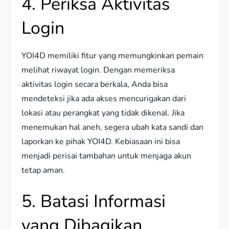
4. Periksa Aktivitas
Login
YOI4D memiliki fitur yang memungkinkan pemain
melihat riwayat login. Dengan memeriksa
aktivitas login secara berkala, Anda bisa
mendeteksi jika ada akses mencurigakan dari
lokasi atau perangkat yang tidak dikenal. Jika
menemukan hal aneh, segera ubah kata sandi dan
laporkan ke pihak YOI4D. Kebiasaan ini bisa
menjadi perisai tambahan untuk menjaga akun
tetap aman.
5. Batasi Informasi
yang Dibagikan