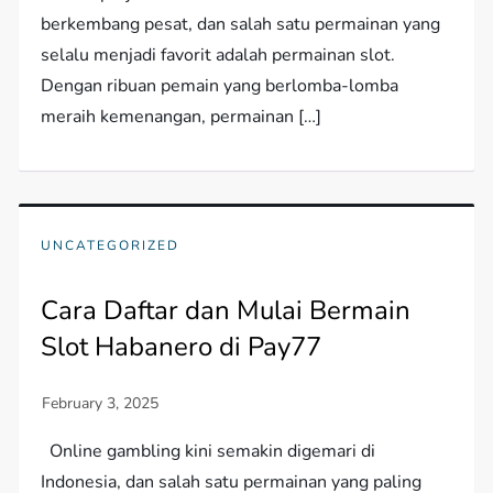
berkembang pesat, dan salah satu permainan yang
selalu menjadi favorit adalah permainan slot.
Dengan ribuan pemain yang berlomba-lomba
meraih kemenangan, permainan […]
UNCATEGORIZED
Cara Daftar dan Mulai Bermain
Slot Habanero di Pay77
Online gambling kini semakin digemari di
Indonesia, dan salah satu permainan yang paling