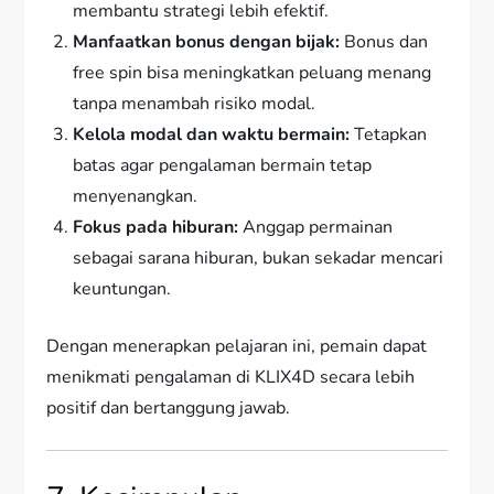
membantu strategi lebih efektif.
Manfaatkan bonus dengan bijak:
Bonus dan
free spin bisa meningkatkan peluang menang
tanpa menambah risiko modal.
Kelola modal dan waktu bermain:
Tetapkan
batas agar pengalaman bermain tetap
menyenangkan.
Fokus pada hiburan:
Anggap permainan
sebagai sarana hiburan, bukan sekadar mencari
keuntungan.
Dengan menerapkan pelajaran ini, pemain dapat
menikmati pengalaman di KLIX4D secara lebih
positif dan bertanggung jawab.