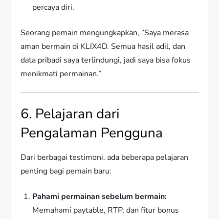
percaya diri.
Seorang pemain mengungkapkan, “Saya merasa
aman bermain di KLIX4D. Semua hasil adil, dan
data pribadi saya terlindungi, jadi saya bisa fokus
menikmati permainan.”
6. Pelajaran dari
Pengalaman Pengguna
Dari berbagai testimoni, ada beberapa pelajaran
penting bagi pemain baru:
Pahami permainan sebelum bermain:
Memahami paytable, RTP, dan fitur bonus