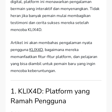
digital, platform ini menawarkan pengalaman
bermain yang interaktif dan menyenangkan. Tidak
heran jika banyak pemain mulai membagikan
testimoni dan cerita sukses mereka setelah
mencoba KLIX4D.
Artikel ini akan membahas pengalaman nyata
pengguna
KLIX4D
, bagaimana mereka
memanfaatkan fitur-fitur platform, dan pelajaran
yang bisa diambil untuk pemain baru yang ingin
mencoba keberuntungan.
1. KLIX4D: Platform yang
Ramah Pengguna