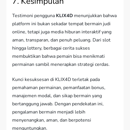
7. Kesimpulan
Testimoni pengguna
KLIX4D
menunjukkan bahwa
platform ini bukan sekadar tempat bermain judi
online, tetapi juga media hiburan interaktif yang
aman, transparan, dan penuh peluang. Dari slot
hingga lottery, berbagai cerita sukses
membuktikan bahwa pemain bisa menikmati
permainan sambil menerapkan strategi cerdas.
Kunci kesuksesan di KLIX4D terletak pada
pemahaman permainan, pemanfaatan bonus,
manajemen modal, dan sikap bermain yang
bertanggung jawab. Dengan pendekatan ini,
pengalaman bermain menjadi lebih
menyenangkan, aman, dan berpotensi
menguntungkan.