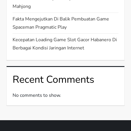
n
Mahjong
Fakta Mengejutkan Di Balik Pembuatan Game
Spaceman Pragmatic Play
Kecepatan Loading Game Slot Gacor Habanero Di
Berbagai Kondisi Jaringan Internet
Recent Comments
No comments to show.