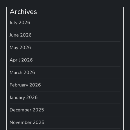
Archives
July 2026
June 2026
May 2026
April 2026
March 2026
February 2026
January 2026
December 2025
November 2025