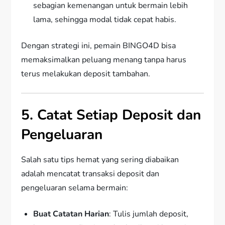
sebagian kemenangan untuk bermain lebih
lama, sehingga modal tidak cepat habis.
Dengan strategi ini, pemain BINGO4D bisa
memaksimalkan peluang menang tanpa harus
terus melakukan deposit tambahan.
5. Catat Setiap Deposit dan
Pengeluaran
Salah satu tips hemat yang sering diabaikan
adalah mencatat transaksi deposit dan
pengeluaran selama bermain:
Buat Catatan Harian
: Tulis jumlah deposit,