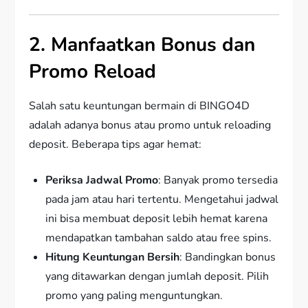
2. Manfaatkan Bonus dan
Promo Reload
Salah satu keuntungan bermain di BINGO4D
adalah adanya bonus atau promo untuk reloading
deposit. Beberapa tips agar hemat:
Periksa Jadwal Promo
: Banyak promo tersedia
pada jam atau hari tertentu. Mengetahui jadwal
ini bisa membuat deposit lebih hemat karena
mendapatkan tambahan saldo atau free spins.
Hitung Keuntungan Bersih
: Bandingkan bonus
yang ditawarkan dengan jumlah deposit. Pilih
promo yang paling menguntungkan.