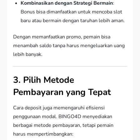
Kombinasikan dengan Strategi Bermain
:
Bonus bisa dimanfaatkan untuk mencoba slot
baru atau bermain dengan taruhan lebih aman.
Dengan memanfaatkan promo, pemain bisa
menambah saldo tanpa harus mengeluarkan uang
lebih banyak.
3. Pilih Metode
Pembayaran yang Tepat
Cara deposit juga memengaruhi efisiensi
penggunaan modal. BINGO4D menyediakan
berbagai metode pembayaran, tetapi pemain
harus mempertimbangkan: