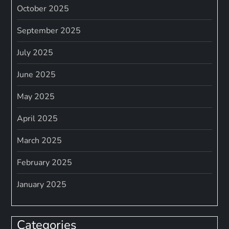
October 2025
September 2025
July 2025
June 2025
May 2025
April 2025
March 2025
February 2025
January 2025
Categories