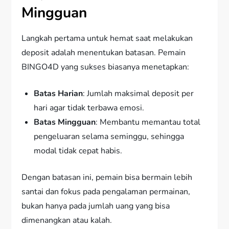
Mingguan
Langkah pertama untuk hemat saat melakukan
deposit adalah menentukan batasan. Pemain
BINGO4D yang sukses biasanya menetapkan:
Batas Harian
: Jumlah maksimal deposit per
hari agar tidak terbawa emosi.
Batas Mingguan
: Membantu memantau total
pengeluaran selama seminggu, sehingga
modal tidak cepat habis.
Dengan batasan ini, pemain bisa bermain lebih
santai dan fokus pada pengalaman permainan,
bukan hanya pada jumlah uang yang bisa
dimenangkan atau kalah.