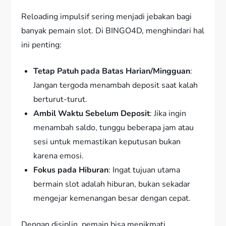
Reloading impulsif sering menjadi jebakan bagi
banyak pemain slot. Di BINGO4D, menghindari hal
ini penting:
Tetap Patuh pada Batas Harian/Mingguan
:
Jangan tergoda menambah deposit saat kalah
berturut-turut.
Ambil Waktu Sebelum Deposit
: Jika ingin
menambah saldo, tunggu beberapa jam atau
sesi untuk memastikan keputusan bukan
karena emosi.
Fokus pada Hiburan
: Ingat tujuan utama
bermain slot adalah hiburan, bukan sekadar
mengejar kemenangan besar dengan cepat.
Dengan disiplin, pemain bisa menikmati