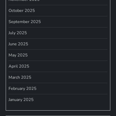
October 2025
September 2025
July 2025
June 2025
May 2025
April 2025
March 2025
February 2025
January 2025