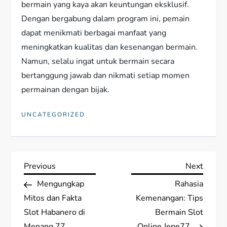
bermain yang kaya akan keuntungan eksklusif.
Dengan bergabung dalam program ini, pemain
dapat menikmati berbagai manfaat yang
meningkatkan kualitas dan kesenangan bermain.
Namun, selalu ingat untuk bermain secara
bertanggung jawab dan nikmati setiap momen
permainan dengan bijak.
UNCATEGORIZED
P
Previous
Next
Previous
Next
Post
Post
Mengungkap
Rahasia
o
Mitos dan Fakta
Kemenangan: Tips
s
Slot Habanero di
Bermain Slot
Menang 77
Online Jepe77