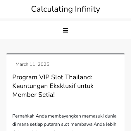
Skip
Calculating Infinity
to
content
Program VIP Slot Thailand:
Keuntungan Eksklusif untuk
Member Setia!
Pernahkah Anda membayangkan memasuki dunia
di mana setiap putaran slot membawa Anda lebih