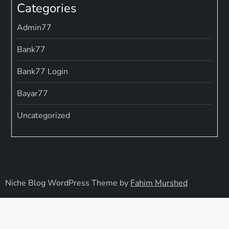
Categories
Admin77
Bank77
Bank77 Login
Bayar77
Uncategorized
Niche Blog WordPress Theme by
Fahim Murshed