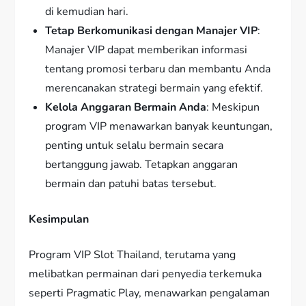
di kemudian hari.
Tetap Berkomunikasi dengan Manajer VIP
:
Manajer VIP dapat memberikan informasi
tentang promosi terbaru dan membantu Anda
merencanakan strategi bermain yang efektif.
Kelola Anggaran Bermain Anda
: Meskipun
program VIP menawarkan banyak keuntungan,
penting untuk selalu bermain secara
bertanggung jawab. Tetapkan anggaran
bermain dan patuhi batas tersebut.
Kesimpulan
Program VIP Slot Thailand, terutama yang
melibatkan permainan dari penyedia terkemuka
seperti Pragmatic Play, menawarkan pengalaman