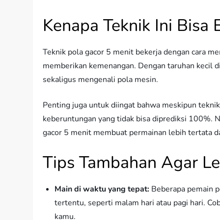
Kenapa Teknik Ini Bisa E
Teknik pola gacor 5 menit bekerja dengan cara 
memberikan kemenangan. Dengan taruhan kecil di 
sekaligus mengenali pola mesin.
Penting juga untuk diingat bahwa meskipun teknik
keberuntungan yang tidak bisa diprediksi 100%. 
gacor 5 menit membuat permainan lebih tertata 
Tips Tambahan Agar Le
Main di waktu yang tepat:
Beberapa pemain pe
tertentu, seperti malam hari atau pagi hari.
kamu.