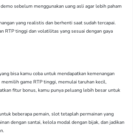
 demo sebelum menggunakan uang asli agar lebih paham
ngan yang realistis dan berhenti saat sudah tercapai.
an RTP tinggi dan volatilitas yang sesuai dengan gaya
at yang bisa kamu coba untuk mendapatkan kemenangan
 memilih game RTP tinggi, memulai taruhan kecil,
kan fitur bonus, kamu punya peluang lebih besar untuk
untuk beberapa pemain, slot tetaplah permainan yang
nan dengan santai, kelola modal dengan bijak, dan jadikan
n.