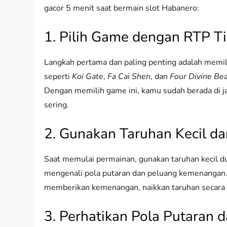
gacor 5 menit saat bermain slot Habanero:
1. Pilih Game dengan RTP T
Langkah pertama dan paling penting adalah memi
seperti
Koi Gate
,
Fa Cai Shen
, dan
Four Divine Be
Dengan memilih game ini, kamu sudah berada di 
sering.
2. Gunakan Taruhan Kecil d
Saat memulai permainan, gunakan taruhan kecil du
mengenali pola putaran dan peluang kemenangan.
memberikan kemenangan, naikkan taruhan secara
3. Perhatikan Pola Putaran 