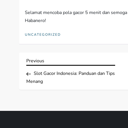
Selamat mencoba pola gacor 5 menit dan semoga 
Habanero!
UNCATEGORIZED
P
Previous
Previous
Post
o
Slot Gacor Indonesia: Panduan dan Tips
Menang
s
t
n