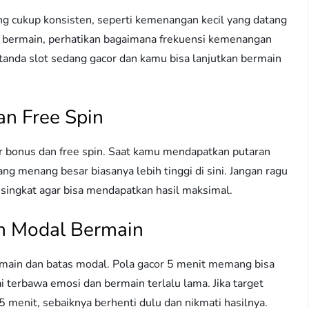
ng cukup konsisten, seperti kemenangan kecil yang datang
l bermain, perhatikan bagaimana frekuensi kemenangan
 tanda slot sedang gacor dan kamu bisa lanjutkan bermain
an Free Spin
ur bonus dan free spin. Saat kamu mendapatkan putaran
ng menang besar biasanya lebih tinggi di sini. Jangan ragu
singkat agar bisa mendapatkan hasil maksimal.
an Modal Bermain
main dan batas modal. Pola gacor 5 menit memang bisa
terbawa emosi dan bermain terlalu lama. Jika target
menit, sebaiknya berhenti dulu dan nikmati hasilnya.