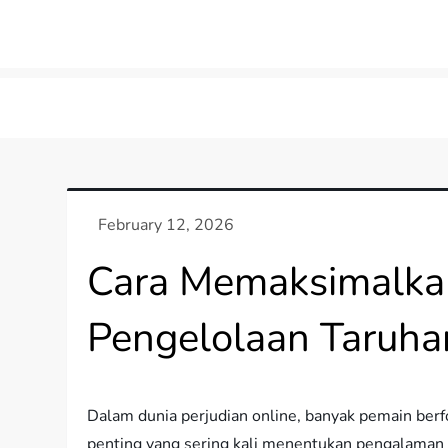
Skip
to
content
Cara Memaksimalka
Pengelolaan Taruha
Dalam dunia perjudian online, banyak pemain berf
penting yang sering kali menentukan pengalaman 