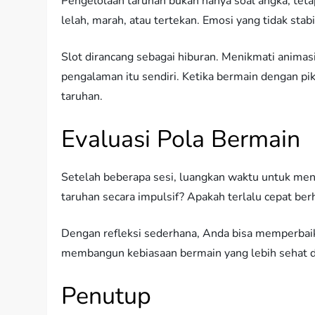
Pengelolaan taruhan bukan hanya soal angka, tetap
lelah, marah, atau tertekan. Emosi yang tidak st
Slot dirancang sebagai hiburan. Menikmati animasi
pengalaman itu sendiri. Ketika bermain dengan pi
taruhan.
Evaluasi Pola Bermain
Setelah beberapa sesi, luangkan waktu untuk me
taruhan secara impulsif? Apakah terlalu cepat berh
Dengan refleksi sederhana, Anda bisa memperbaiki
membangun kebiasaan bermain yang lebih sehat d
Penutup