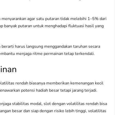
menyarankan agar satu putaran tidak melebihi 1–5% dari
kup banyak putaran untuk menghadapi fluktuasi hasil yang
 berarti harus langsung menggandakan taruhan secara
membantu menjaga ritme permainan tetap terkendali.
ainan
 Volatilitas rendah biasanya memberikan kemenangan kecil
enawarkan potensi hadiah besar tetapi jarang terjadi.
jaga stabilitas modal, slot dengan volatilitas rendah bisa
gan besar dan siap dengan risiko lebih tinggi, volatilitas